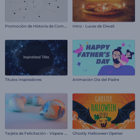
P
romoción de Historia de Compañía
Intro - Luces de Diwali
Títulos Inspiradores
Animación Día del Padre
T
arjeta de Felicitación - Víspera de Pascua
Ghostly Halloween Opener