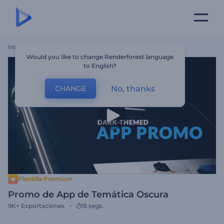
Inicio
Plantillas
Promo De App De Temática Oscura
Would you like to change Renderforest language
to English?
No, thanks
CHANGE
Plantilla Premium
Promo de App de Temática Oscura
9K+
Exportaciones
15 segs.