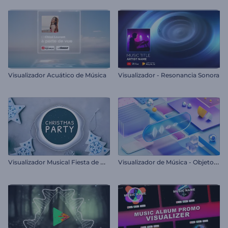
Visualizador Acuático de Música
Visualizador - Resonancia Sonora
V
isualizador Musical Fiesta de Navidad
V
isualizador de Música - Objetos Cinéticos