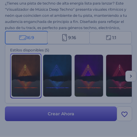
¿Tienes una pista de techno de alta energía lista para lanzar? Este
"Visualizador de Música Deep Techno" presenta visuales rítmicos y
neón que coinciden con el ambiente de tu pista, manteniendo a tu
audiencia enganchada de principio a fin. Diseñado para reflejar el
pulso de tu track, es perfecto para géneros techno, electrónico,
house y ambiental. Sube la pista, agrega el nombre del artista y el
16:9
9:16
1:1
título de la canción, ¡y tu video musical estará listo en segundos!
¡Pruébalo ahora!
Estilos disponibles
(5)
Crear Ahora