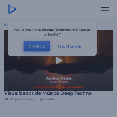
Inicio
Plantillas
Visualizador De Música Deep Techno
Would you like to change Renderforest language
to English?
No, thanks
CHANGE
Visualizador de Música Deep Techno
3K+
Exportaciones
Flexible