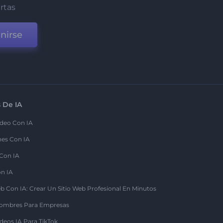
ertas
nirse
 De IA
deo Con IA
nes Con IA
 Con IA
on IA
b Con IA: Crear Un Sitio Web Profesional En Minutos
ombres Para Empresas
deos IA Para TikTok