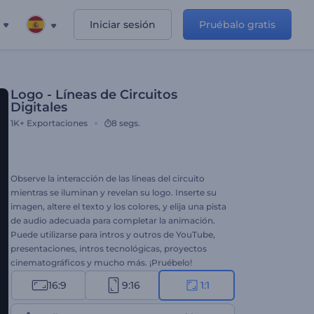
Iniciar sesión
Pruébalo gratis
Logo - Líneas de Circuitos
Digitales
1K+
Exportaciones
8 segs.
Observe la interacción de las líneas del circuito
mientras se iluminan y revelan su logo. Inserte su
imagen, altere el texto y los colores, y elija una pista
de audio adecuada para completar la animación.
Puede utilizarse para intros y outros de YouTube,
presentaciones, intros tecnológicas, proyectos
cinematográficos y mucho más. ¡Pruébelo!
16:9
9:16
1:1