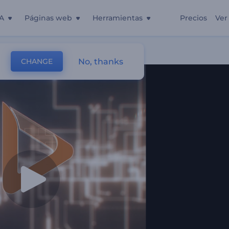
A
Páginas web
Herramientas
Precios
Ver
No, thanks
CHANGE