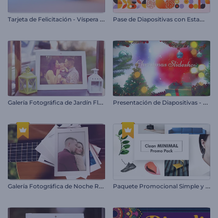
T
arjeta de Felicitación - Víspera de Pascua
P
ase de Diapositivas con Estampados y Formas
G
alería Fotográfica de Jardín Floral
P
resentación de Diapositivas - Navidad
G
alería Fotográfica de Noche Romántica
P
aquete Promocional Simple y Minimalista