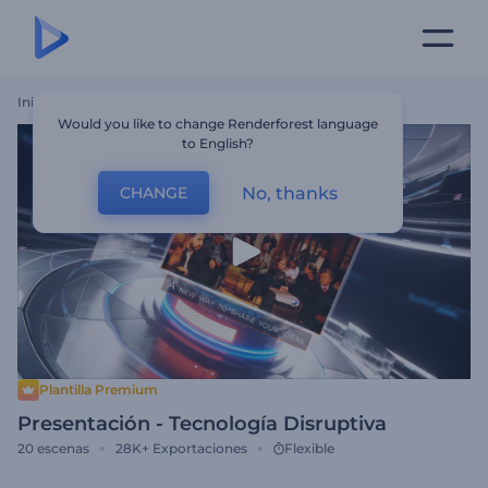
Inicio
Plantillas
Presentación - Tecnología Disruptiva
Would you like to change Renderforest language
to English?
No, thanks
CHANGE
Plantilla Premium
Presentación - Tecnología Disruptiva
20
escenas
28K+
Exportaciones
Flexible