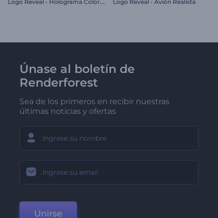
L
ogo Reveal - Holograma Colorido
Logo Reveal - Avión Realista
Únase al boletín de
Renderforest
Sea de los primeros en recibir nuestras
últimas noticias y ofertas
Unirse