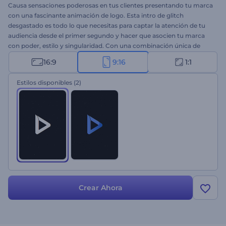
Causa sensaciones poderosas en tus clientes presentando tu marca
con una fascinante animación de logo. Esta intro de glitch
desgastado es todo lo que necesitas para captar la atención de tu
audiencia desde el primer segundo y hacer que asocien tu marca
con poder, estilo y singularidad. Con una combinación única de
efectos de glitch, texturas desgastadas y visuales de alta energía,
16:9
9:16
1:1
esta introducción seguramente creará una poderosa percepción de
tu marca. Toma un minuto para cargar tu logo, escribir el nombre
Estilos disponibles
(2)
de tu marca y el eslogan para obtener una animación de logo en
alta resolución. Es ideal para promocionar productos tecnológicos,
openers de canales de videojuegos, teasers de eventos,
presentaciones con un estilo cyberpunk, y muchas opciones más.
¡Pruébalo ahora!
Crear Ahora