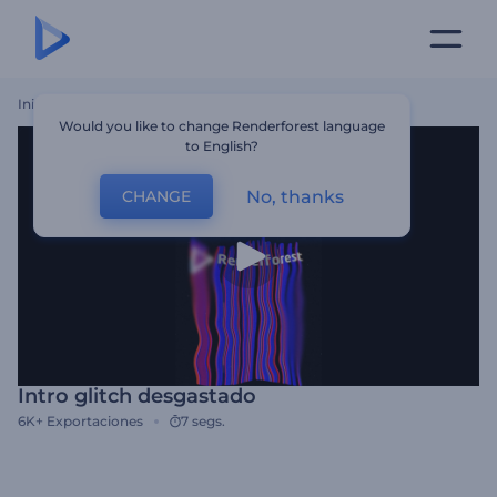
Inicio
Plantillas
Intro Glitch Desgastado
Would you like to change Renderforest language
to English?
No, thanks
CHANGE
Intro glitch desgastado
6K+
Exportaciones
7 segs.