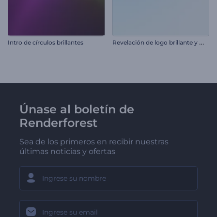
R
evelación de logo brillante y minimalista
Intro de círculos brillantes
Únase al boletín de
Renderforest
Sea de los primeros en recibir nuestras
últimas noticias y ofertas