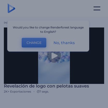
Inicio
Plantillas
Revelación De Logo Con Pelotas Suaves
Would you like to change Renderforest language
to English?
No, thanks
CHANGE
Revelación de logo con pelotas suaves
2K+
Exportaciones
7 segs.