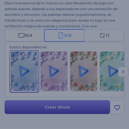
Eleva la presencia de tu marca con esta Revelación de logo con
pelotas suaves, dejando a tus espectadores con una sensación de
asombro y emoción. Las pelotas rebotan juguetonamente, se
transforman y se unen con elegancia para revelar tu logo en una
exhibición mágica de colores y movimiento. Con una
personalización sencilla, simplemente inserta tu logo, escribe tu
16:9
9:16
1:1
lema, elige entre una variedad de estilos de color y deja que la
magia se despliegue. Es perfecto para presentaciones de
Estilos disponibles
(4)
productos, promociones de empresas o servicios, aperturas de
presentaciones y muchos otros proyectos más. No pierdas la
oportunidad de hacer que la revelación de tu logo sea una
experiencia inolvidable y destaca tu marca del resto. ¡Pruébalo
ahora!
Crear Ahora