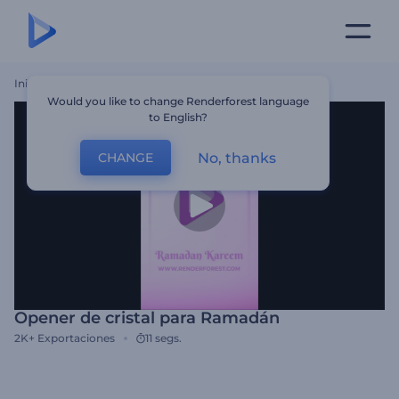
Inicio
Plantillas
Opener De Cristal Para Ramadán
Would you like to change Renderforest language
to English?
No, thanks
CHANGE
Opener de cristal para Ramadán
2K+
Exportaciones
11 segs.