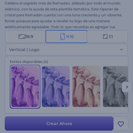
Celebre el sagrado mes de Ramadán, alabado por todo el mundo
islámico, con la ayuda de esta plantilla temática. Este Opener de
cristal para Ramadán cuenta con una luna creciente y un vibrante
fondo púrpura para ayudar a revelar tu logo de una manera
estéticamente agradable. Todo lo que necesitas es agregar tus
oraciones y deseos para un pacífico Ramadán, cargar tu logo y así
16:9
9:16
1:1
obtener un opener de logo animado profesionalmente. Es perfecto
para compartir en vísperas de Ramadán, enviar saludos en video,
Vertical | Logo
comerciales de televisión, invitaciones a celebraciones y mucho
más. ¡Pruébalo ahora!
Estilos disponibles
(4)
Crear Ahora