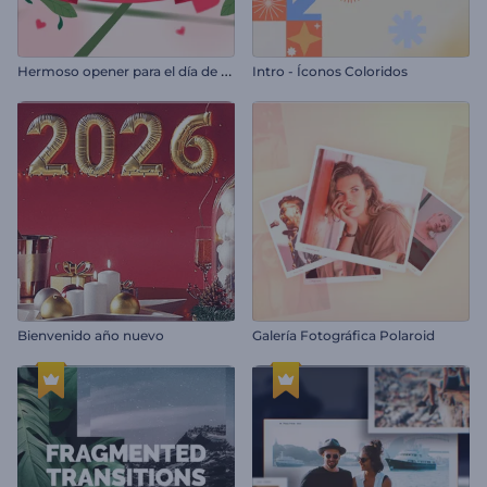
H
ermoso opener para el día de San Valentín
Intro - Íconos Coloridos
Bienvenido año nuevo
Galería Fotográfica Polaroid