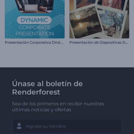
P
resentación Corporativa Dinámica
P
resentación de Diapositivas Deslizantes
Únase al boletín de
Renderforest
Sea de los primeros en recibir nuestras
últimas noticias y ofertas