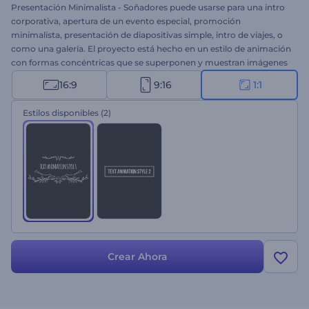
Presentación Minimalista - Soñadores puede usarse para una intro
corporativa, apertura de un evento especial, promoción
minimalista, presentación de diapositivas simple, intro de viajes, o
como una galería. El proyecto está hecho en un estilo de animación
con formas concéntricas que se superponen y muestran imágenes
para un video simple pero atractivo. Esta plantilla tiene texto y
16:9
9:16
1:1
música personalizables, y cuenta con todas las herramientas para
hacer un video realmente personalizado. Suba su imagen o video,
Estilos disponibles
(2)
edite el texto, añada o elija la música y ¡disfrute del resultado!
Crear Ahora