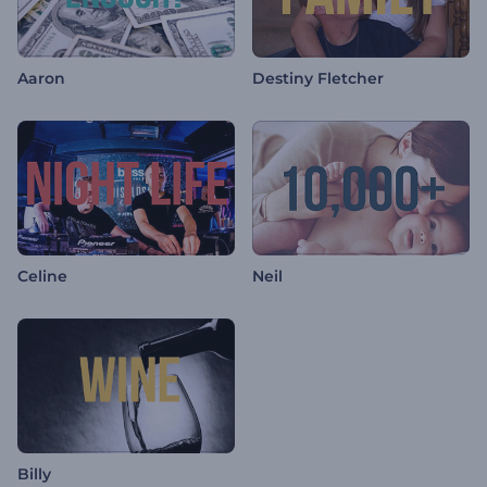
Aaron
Destiny Fletcher
Celine
Neil
Billy