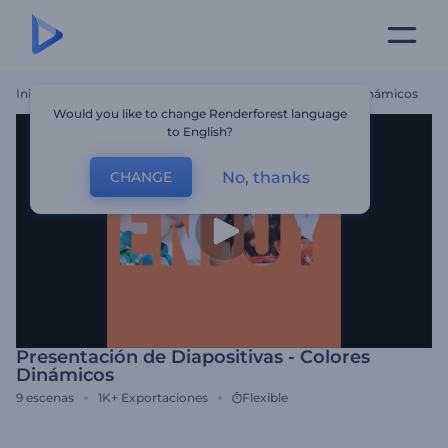
Inicio
Plantillas
Presentación De Diapositivas - Colores Dinámicos
Would you like to change Renderforest language
to English?
No, thanks
CHANGE
Presentación de Diapositivas - Colores
Dinámicos
9
escenas
1K+
Exportaciones
Flexible