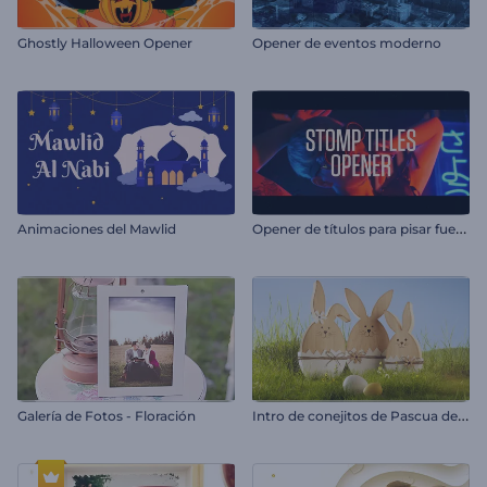
Ghostly Halloween Opener
Opener de eventos moderno
O
pener de títulos para pisar fuerte
Animaciones del Mawlid
I
ntro de conejitos de Pascua de madera
Galería de Fotos - Floración