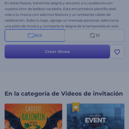
En estas fiestas, transmite alegría y encanto a tu audiencia con
nuestra intro de belleza navideña. Esta encantadora plantilla dará
vida a tu marca con adornos festivos y un ambiente cálido de
celebración. Sube tu logo, agrega un mensaje personal, selecciona
una pista de música y comparte la alegría de la temporada en solo
un par de clics. Es ideal para saludos navideños, invitaciones a
16:9
1:1
eventos, publicaciones festivas en redes sociales y otros videos
temáticos para estas fiestas. Haz que esta Navidad sea aún más
especial: ¡Crea tu video ahora!
Crear Ahora
En la categoría de
Videos de invitación