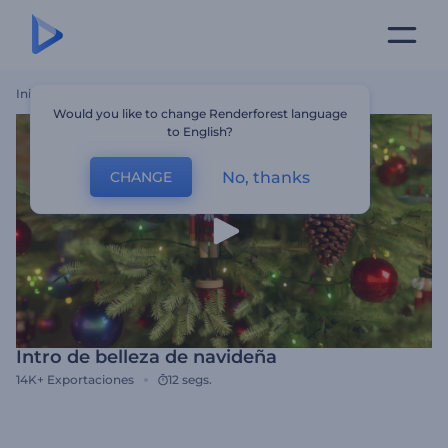
Inicio
Plantillas
Intro De Belleza De Navideña
Would you like to change Renderforest language
to English?
No, thanks
CHANGE
Intro de belleza de navideña
14K+
Exportaciones
12 segs.