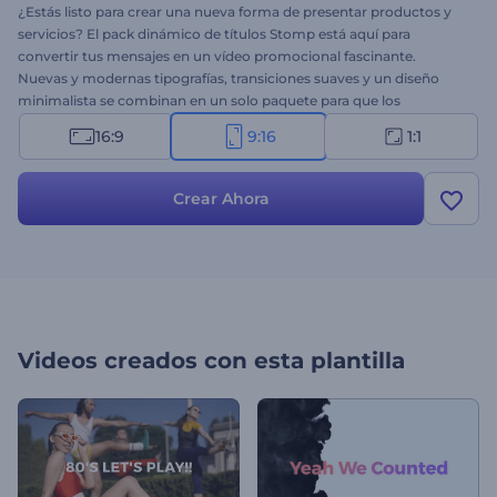
¿Estás listo para crear una nueva forma de presentar productos y
servicios? El pack dinámico de títulos Stomp está aquí para
convertir tus mensajes en un vídeo promocional fascinante.
Nuevas y modernas tipografías, transiciones suaves y un diseño
minimalista se combinan en un solo paquete para que los
proyectos de tu marca sean exitosos. Escribe, carga tus archivos
16:9
9:16
1:1
multimedia y no olvides agregar música de fondo para animar tu
video. Es perfecto para apertura de presentaciones, exposiciones de
empresas, presentar diapositivas, introducción de canales y mucho
Crear Ahora
más ¡Pruébalo ahora!
Videos creados con esta plantilla