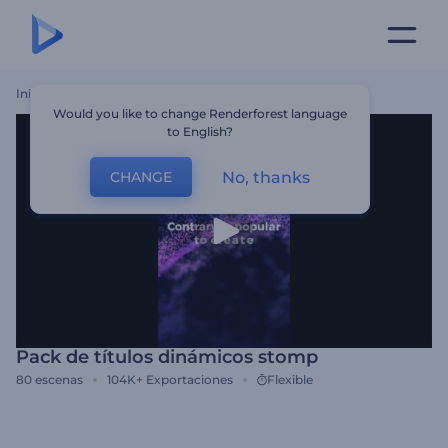
Inicio
Plantillas
Pack De Títulos Dinámicos Stomp
Would you like to change Renderforest language
to English?
No, thanks
CHANGE
Pack de títulos dinámicos stomp
80
escenas
104K+
Exportaciones
Flexible