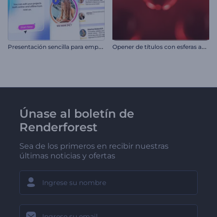
P
resentación sencilla para empresas
O
pener de títulos con esferas abstractas
Únase al boletín de
Renderforest
Sea de los primeros en recibir nuestras
últimas noticias y ofertas