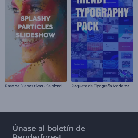
P
ase de Diapositivas - Salpicadura de Partículas
Paquete de Tipografía Moderna
Únase al boletín de
Renderforest