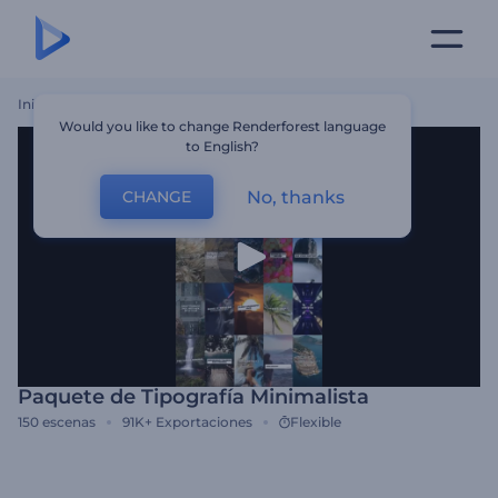
Inicio
Plantillas
Paquete De Tipografía Minimalista
Would you like to change Renderforest language
to English?
No, thanks
CHANGE
Paquete de Tipografía Minimalista
150
escenas
91K+
Exportaciones
Flexible