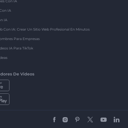
nes Con IA
 Con IA
on IA
b Con IA: Crear Un Sitio Web Profesional En Minutos
ombres Para Empresas
deos IA Para TikTok
deas
dores De Videos