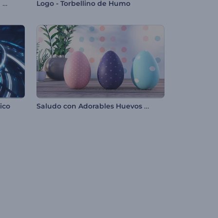
Introducción cohete espacial animado
Logo - Torbellino de Humo
Saludo con Adorables Huevos de Pascua
ico