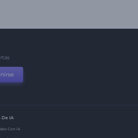
ertas
nirse
 De IA
deo Con IA