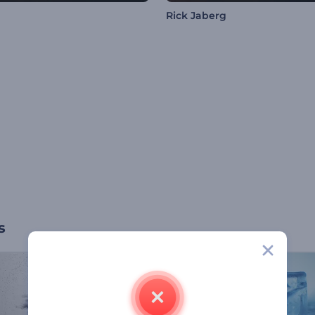
Rick Jaberg
s