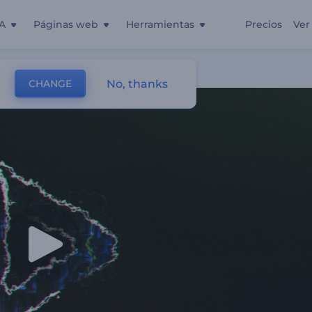
A
Páginas web
Herramientas
Precios
Ver
No, thanks
CHANGE