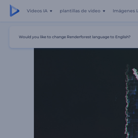
Videos IA
plantillas de video
Imágenes I
Inicio
Plantillas
Logo Eléctrico
Would you like to change Renderforest language to English?