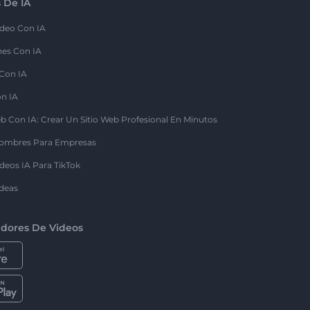
 De IA
deo Con IA
nes Con IA
 Con IA
on IA
b Con IA: Crear Un Sitio Web Profesional En Minutos
ombres Para Empresas
deos IA Para TikTok
deas
dores De Videos