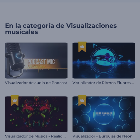
En la categoría de
Visualizaciones
musicales
V
isualizador de Ritmos Fluorescentes
Visualizador de audio de Podcast
V
isualizador de Música - Realidad Étnica
Visualizador - Burbujas de Neón