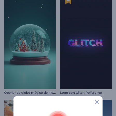
O
pener de globo mágico de nieve de navidad
Logo con Glitch Polícromo