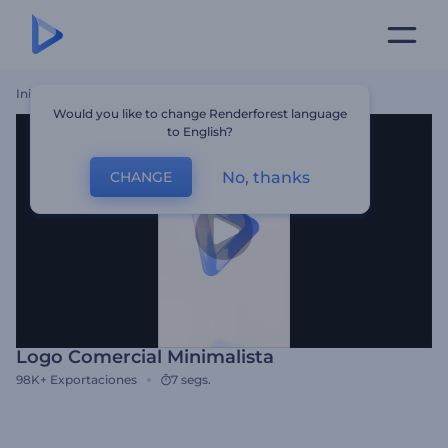
Inicio
Plantillas
Logo Comercial Minimalista
Would you like to change Renderforest language
to English?
No, thanks
CHANGE
Logo Comercial Minimalista
98K+
Exportaciones
7 segs.