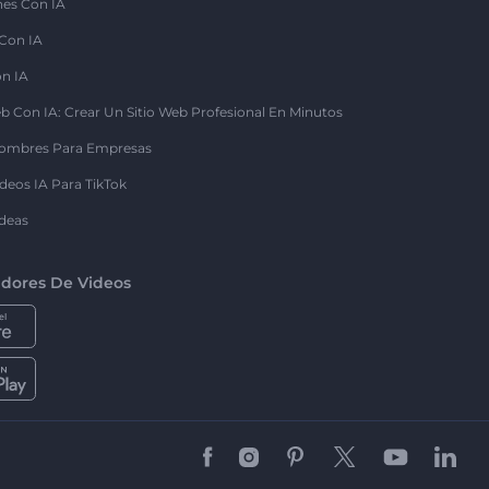
nes Con IA
 Con IA
on IA
b Con IA: Crear Un Sitio Web Profesional En Minutos
ombres Para Empresas
deos IA Para TikTok
deas
dores De Videos