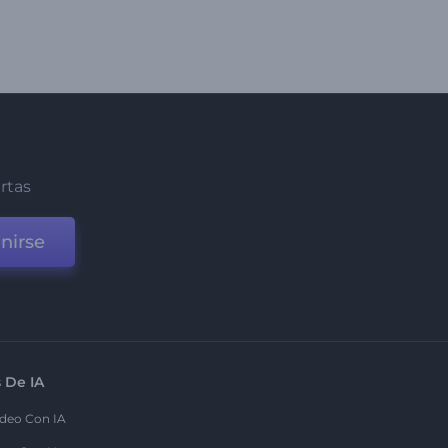
ertas
nirse
 De IA
deo Con IA