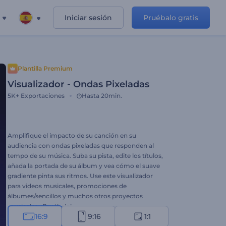
Iniciar sesión
Pruébalo gratis
Plantilla Premium
Visualizador - Ondas Pixeladas
5K+
Exportaciones
Hasta 20min.
Amplifique el impacto de su canción en su
audiencia con ondas pixeladas que responden al
tempo de su música. Suba su pista, edite los títulos,
añada la portada de su álbum y vea cómo el suave
gradiente pinta sus ritmos. Use este visualizador
para videos musicales, promociones de
álbumes/sencillos y muchos otros proyectos
musicales. ¡Pruébelo!
16:9
9:16
1:1