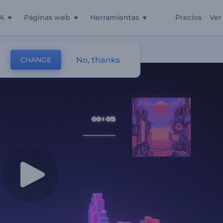
A
Páginas web
Herramientas
Precios
Ver
No, thanks
CHANGE