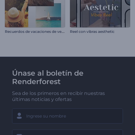
R
ecuerdos de vacaciones de verano
Reel con vibras aesthetic
Únase al boletín de
Renderforest
Sea de los primeros en recibir nuestras
últimas noticias y ofertas