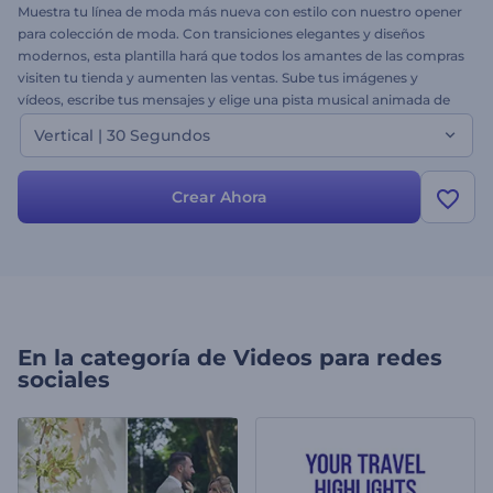
Muestra tu línea de moda más nueva con estilo con nuestro opener
para colección de moda. Con transiciones elegantes y diseños
modernos, esta plantilla hará que todos los amantes de las compras
visiten tu tienda y aumenten las ventas. Sube tus imágenes y
vídeos, escribe tus mensajes y elige una pista musical animada de
fondo. Perfecta para lanzar colecciones de temporada,
Vertical | 30 Segundos
promocionar piezas de diseñador o crear vídeos promocionales
con estilo. ¡Crea la tuya ahora y cautiva a los amantes de la moda
con cada look!
Crear Ahora
En la categoría de
Videos para redes
sociales