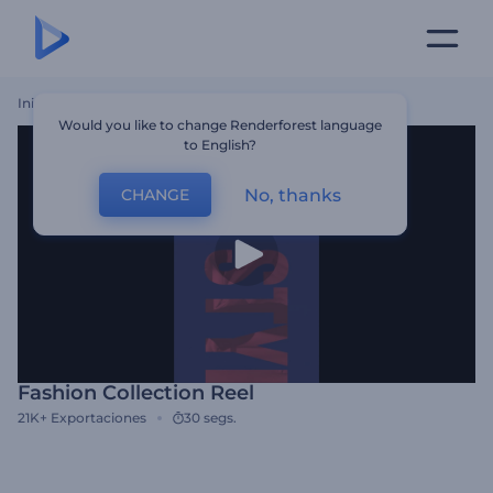
Inicio
Plantillas
Fashion Collection Reel
Would you like to change Renderforest language
to English?
No, thanks
CHANGE
Fashion Collection Reel
21K+
Exportaciones
30 segs.