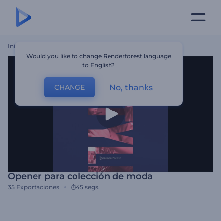
Inicio
Plantillas
Opener Para Colección De Moda
Would you like to change Renderforest language
to English?
No, thanks
CHANGE
Opener para colección de moda
35
Exportaciones
45 segs.