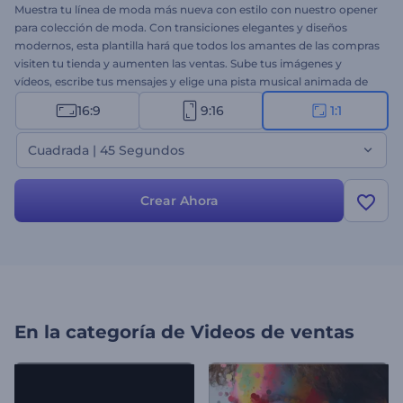
Muestra tu línea de moda más nueva con estilo con nuestro opener
para colección de moda. Con transiciones elegantes y diseños
modernos, esta plantilla hará que todos los amantes de las compras
visiten tu tienda y aumenten las ventas. Sube tus imágenes y
vídeos, escribe tus mensajes y elige una pista musical animada de
fondo. Perfecta para lanzar colecciones de temporada,
16:9
9:16
1:1
promocionar piezas de diseñador o crear vídeos promocionales
con estilo. ¡Crea la tuya ahora y cautiva a los amantes de la moda
Cuadrada | 45 Segundos
con cada look!
Crear Ahora
En la categoría de
Videos de ventas