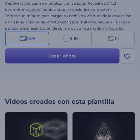
Cautive la atención del público con su Logo Reveal de Glitch
Intermitente, ayudándole a superar cualquier competencia.
Tómese un minuto para cargar su archivo y disfrute de la revelación
de su logo a través del efecto Glitch Intermitente. Saque el máximo
partido a la presentación de su marca con su moderno logo. Es
perfecto para introducciones de presentaciones, intros y outros de
16:9
9:16
1:1
videos, anuncios de televisión y mucho más. Dé un paso adelante
para lograr mayores objetivos en la presentación de su marca.
¡Pruébelo ahora!
Crear Ahora
Videos creados con esta plantilla