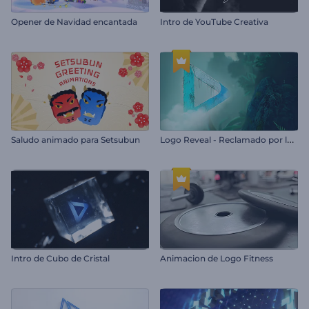
Opener de Navidad encantada
Intro de YouTube Creativa
L
ogo Reveal - Reclamado por la Naturaleza
Saludo animado para Setsubun
Intro de Cubo de Cristal
Animacion de Logo Fitness