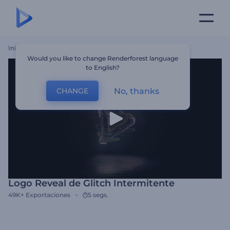
Inicio
Plantillas
Logo Reveal De Glitch Intermitente
Would you like to change Renderforest language
to English?
No, thanks
CHANGE
Logo Reveal de Glitch Intermitente
49K+
Exportaciones
5 segs.