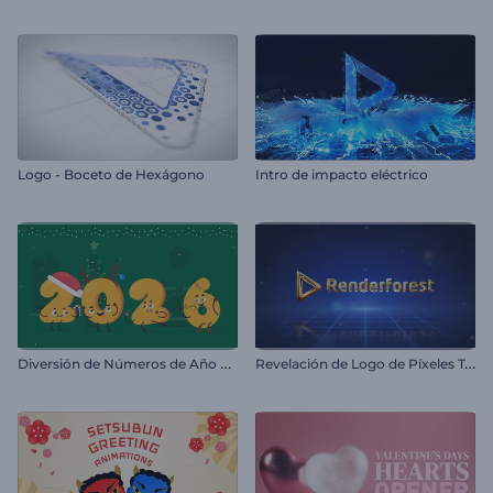
Logo - Boceto de Hexágono
Intro de impacto eléctrico
D
iversión de Números de Año Nuevo
R
evelación de Logo de Píxeles Tecnológicos