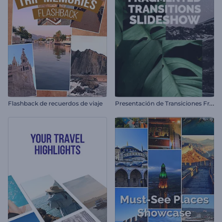
P
resentación de Transiciones Fragmentadas
Flashback de recuerdos de viaje