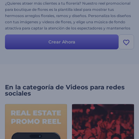
¿Quieres atraer más clientes a tu florería? Nuestro reel promocional
para boutique de flores es la plantilla ideal para mostrar tus
hermosos arreglos florales, ramos y diseños. Personaliza los diseños
con tus imágenes y videos de flores, y elige una música de fondo
atractiva para captar la atención de los espectadores y mantenerlos
enganchados. ¡Crea ahora, muestra tus diseños con estilo y logra
hacer tu nombre en el mundo de las flores!
Crear Ahora
En la categoría de
Videos para redes
sociales