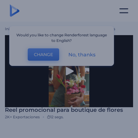
Inicio
Plantillas
Reel Promocional Para Boutique De Flores
Would you like to change Renderforest language
to English?
No, thanks
CHANGE
Reel promocional para boutique de flores
2K+
Exportaciones
12 segs.