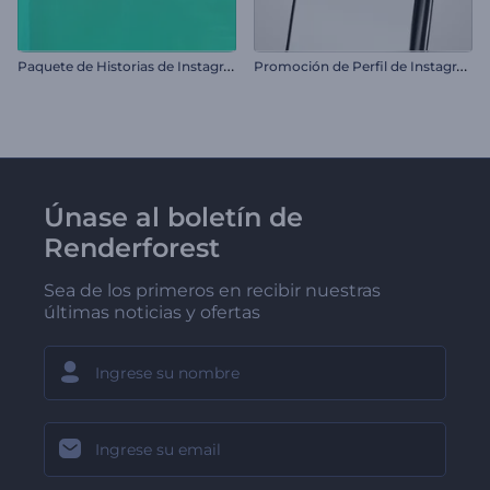
P
aquete de Historias de Instagram
P
romoción de Perfil de Instagram
Únase al boletín de
Renderforest
Sea de los primeros en recibir nuestras
últimas noticias y ofertas