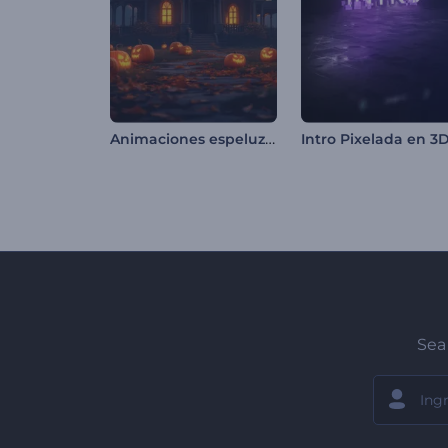
Animaciones espeluznantes de Halloween
Intro Pixelada en 3
Sea 