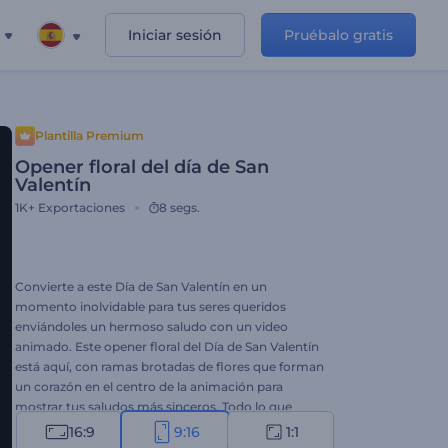
Iniciar sesión
Pruébalo gratis
Plantilla Premium
Opener floral del día de San
Valentín
1K+
Exportaciones
8 segs.
Convierte a este Día de San Valentín en un
momento inolvidable para tus seres queridos
enviándoles un hermoso saludo con un video
animado. Este opener floral del Día de San Valentín
está aquí, con ramas brotadas de flores que forman
un corazón en el centro de la animación para
mostrar tus saludos más sinceros. Todo lo que
debes hacer es escribir tus mensajes románticos y
16:9
9:16
1:1
esperar unos minutos para obtener una animación