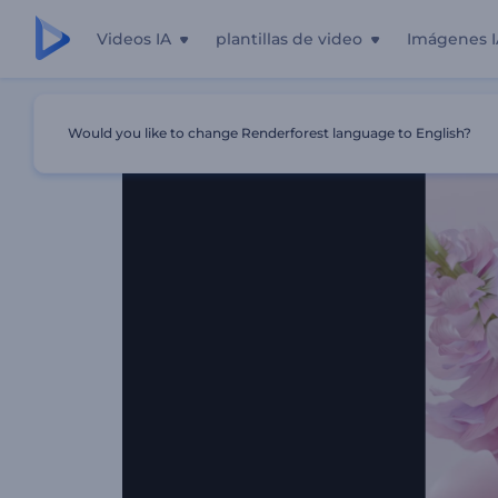
Videos IA
plantillas de video
Imágenes I
Inicio
Plantillas
Opener Floral Del Día De San Valentín
Would you like to change Renderforest language to English?