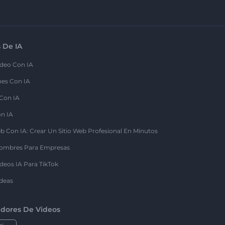
 De IA
deo Con IA
nes Con IA
 Con IA
on IA
b Con IA: Crear Un Sitio Web Profesional En Minutos
ombres Para Empresas
deos IA Para TikTok
deas
dores De Videos