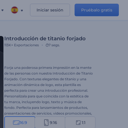
Iniciar sesión
Pruébalo gratis
Introducción de titanio forjado
113K+
Exportaciones
7 segs.
Forja una poderosa primera impresión en la mente
de las personas con nuestra Introducción de Titanio
Forjado. Con texturas elegantes de titanio y una
animación dinámica de logo, esta plantilla es
perfecta para crear una introducción profesional.
Personalízala para que coincida con la estética de
tu marca, incluyendo logo, texto y música de
fondo. Perfecta para lanzamientos de productos,
presentaciones de servicios, videos promocionales,
intros o outros de canales y más. ¡Crea ahora y
16:9
9:16
1:1
cautiva a tus espectadores como nunca antes!