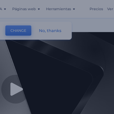
A
Páginas web
Herramientas
Precios
Ver
No, thanks
CHANGE