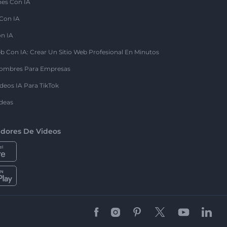
nes Con IA
 Con IA
on IA
b Con IA: Crear Un Sitio Web Profesional En Minutos
ombres Para Empresas
deos IA Para TikTok
deas
dores De Videos