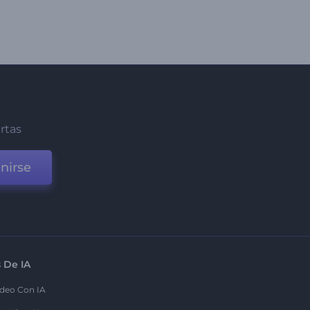
ertas
nirse
 De IA
deo Con IA