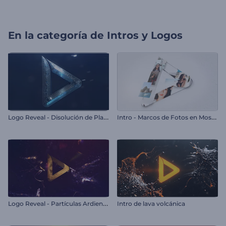
En la categoría de
Intros y Logos
L
ogo Reveal - Disolución de Plata
I
ntro - Marcos de Fotos en Mosaico
L
ogo Reveal - Partículas Ardientes
Intro de lava volcánica