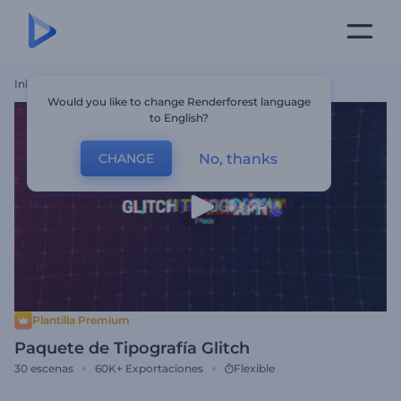
Inicio
Plantillas
Paquete De Tipografía Glitch
Would you like to change Renderforest language
to English?
No, thanks
CHANGE
Plantilla Premium
Paquete de Tipografía Glitch
30
escenas
60K+
Exportaciones
Flexible