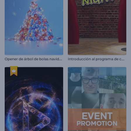
O
pener de árbol de bolas navideñas
I
ntroducción al programa de comedia