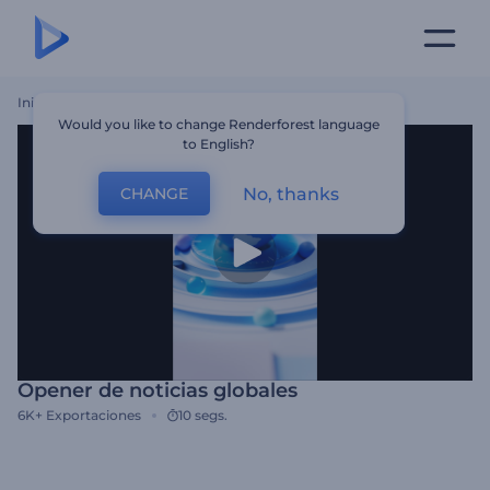
Inicio
Plantillas
Opener De Noticias Globales
Would you like to change Renderforest language
to English?
No, thanks
CHANGE
Opener de noticias globales
6K+
Exportaciones
10 segs.