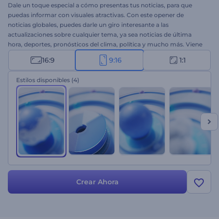
Dale un toque especial a cómo presentas tus noticias, para que
puedas informar con visuales atractivas. Con este opener de
noticias globales, puedes darle un giro interesante a las
actualizaciones sobre cualquier tema, ya sea noticias de última
hora, deportes, pronósticos del clima, política y mucho más. Viene
con animaciones profesionales que hacen que tu contenido de
16:9
9:16
1:1
noticias resalte y sea reconocido a nivel internacional. Escoge la
versión que encaje con el tipo de noticias que haces, añade tu logo,
Estilos disponibles
(4)
escribe tu texto y en unos segundos tendrás un inicio de noticias
único que se destacará entre la multitud. ¡Créalo ahora mismo!
Crear Ahora