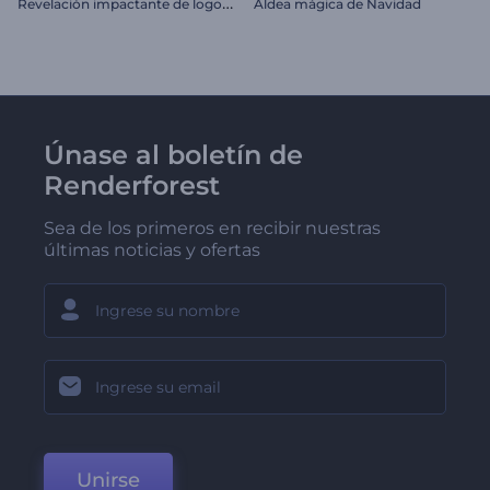
R
evelación impactante de logotipo
Aldea mágica de Navidad
Únase al boletín de
Renderforest
Sea de los primeros en recibir nuestras
últimas noticias y ofertas
Unirse