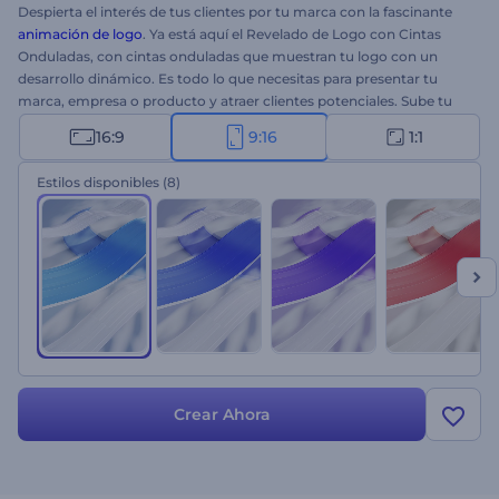
Despierta el interés de tus clientes por tu marca con la fascinante
animación de logo
. Ya está aquí el Revelado de Logo con Cintas
Onduladas, con cintas onduladas que muestran tu logo con un
desarrollo dinámico. Es todo lo que necesitas para presentar tu
marca, empresa o producto y atraer clientes potenciales. Sube tu
logo, escribe tu eslogan y espera unos minutos para obtener una
16:9
9:16
1:1
intro profesional. Ideal para promociones de marca, presentaciones
de nuevas empresas, presentaciones de productos y muchos más
Estilos disponibles
(8)
proyectos. ¡Pruébalo ya!
Crear Ahora