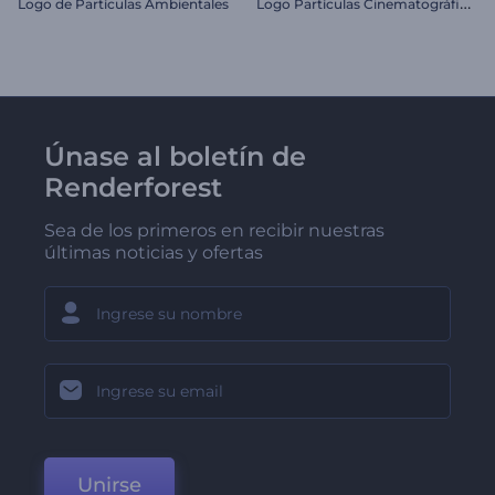
L
ogo Partículas Cinematográficas
Logo de Partículas Ambientales
Únase al boletín de
Renderforest
Sea de los primeros en recibir nuestras
últimas noticias y ofertas
Unirse