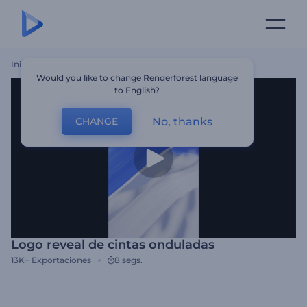
Inicio
Plantillas
Logo Reveal De Cintas Onduladas
Would you like to change Renderforest language
to English?
No, thanks
CHANGE
Logo reveal de cintas onduladas
13K+
Exportaciones
8 segs.