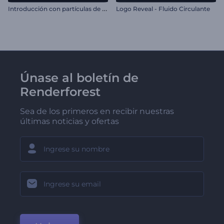
I
ntroducción con partículas de llama brillante
Logo Reveal - Fluido Circulante
Únase al boletín de
Renderforest
Sea de los primeros en recibir nuestras
últimas noticias y ofertas