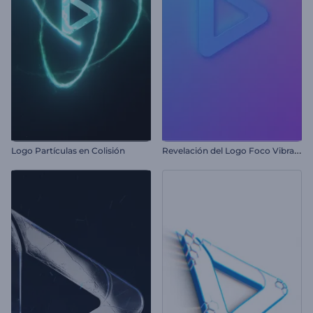
R
evelación del Logo Foco Vibrante
Logo Partículas en Colisión