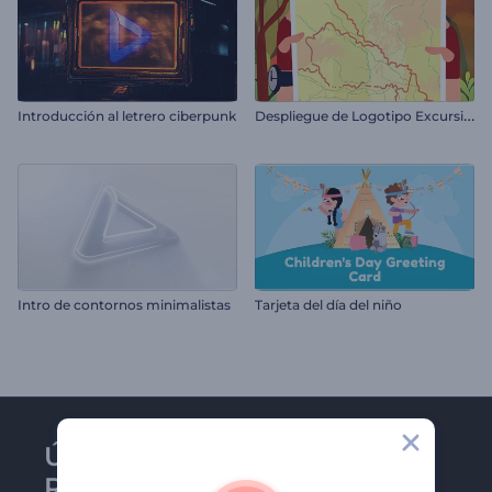
D
espliegue de Logotipo Excursión Aventurera
Introducción al letrero ciberpunk
Intro de contornos minimalistas
Tarjeta del día del niño
Únase al boletín de
Renderforest