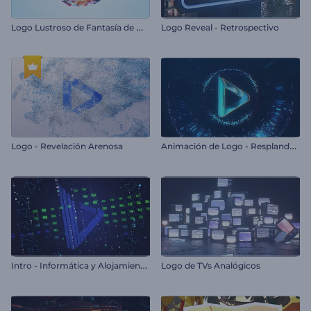
L
ogo Lustroso de Fantasía de Mariposa
Logo Reveal - Retrospectivo
A
nimación de Logo - Resplandor de Neón
Logo - Revelación Arenosa
I
ntro - Informática y Alojamiento en la Nube
Logo de TVs Analógicos