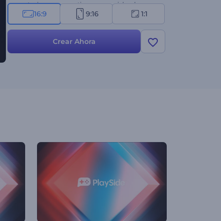
presentaciones corporativas, comerciales de
16:9
9:16
1:1
televisión y mucho más. Utiliza esta fascinante
plantilla de video para agregar la cantidad perfecta
de vitalidad y energía a tus proyectos. ¡Pruébalo
Crear Ahora
ahora!