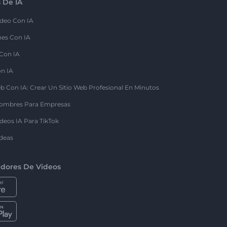
 De IA
deo Con IA
nes Con IA
 Con IA
on IA
b Con IA: Crear Un Sitio Web Profesional En Minutos
ombres Para Empresas
deos IA Para TikTok
deas
dores De Videos