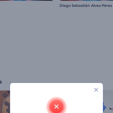
Diego Sebastián Alves Pérez
s