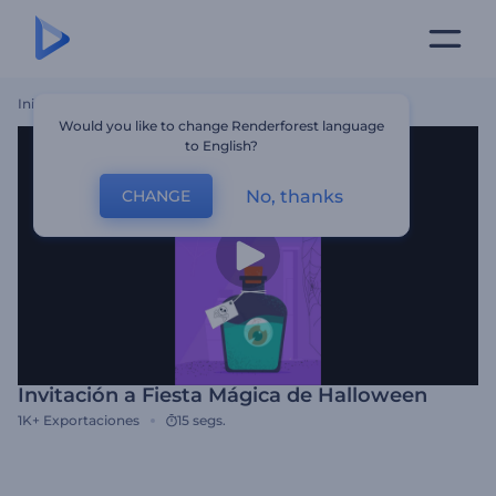
Inicio
Plantillas
Invitación A Fiesta Mágica De Halloween
Would you like to change Renderforest language
to English?
No, thanks
CHANGE
Invitación a Fiesta Mágica de Halloween
1K+
Exportaciones
15 segs.