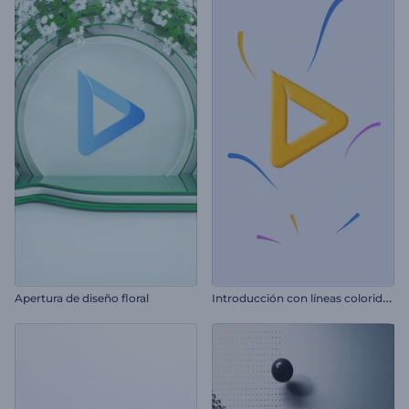
I
ntroducción con líneas coloridas giratorias
Apertura de diseño floral