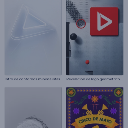
R
evelación de logo geométrico en 3D
Intro de contornos minimalistas