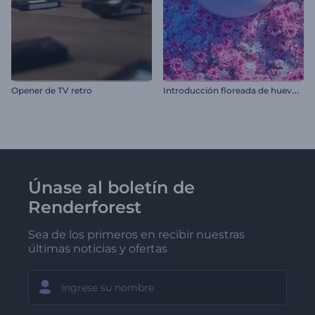
I
ntroducción floreada de huevos de pascua
Opener de TV retro
Únase al boletín de
Renderforest
Sea de los primeros en recibir nuestras
últimas noticias y ofertas