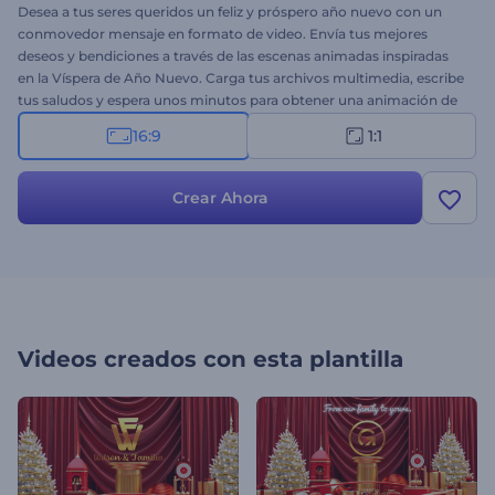
Desea a tus seres queridos un feliz y próspero año nuevo con un
conmovedor mensaje en formato de video. Envía tus mejores
deseos y bendiciones a través de las escenas animadas inspiradas
en la Víspera de Año Nuevo. Carga tus archivos multimedia, escribe
tus saludos y espera unos minutos para obtener una animación de
video profesional. Es ideal para intro de festividades, saludos en
16:9
1:1
video, comerciales de año nuevo, invitaciones a fiestas navideñas o
año nuevo y muchos más proyectos. ¡Pruébalo ahora!
Crear Ahora
Videos creados con esta plantilla