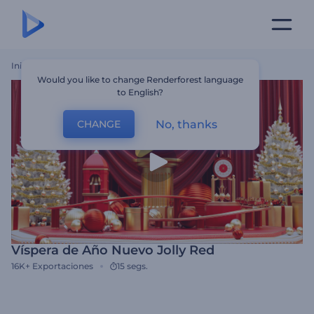
Inicio
Plantillas
Víspera De Año Nuevo Jolly Red
Would you like to change Renderforest language
to English?
No, thanks
CHANGE
Víspera de Año Nuevo Jolly Red
16K+
Exportaciones
15 segs.