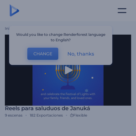
Inicio
Plantillas
Reels Para Saluduos De Januká
Would you like to change Renderforest language
to English?
No, thanks
CHANGE
Reels para saluduos de Januká
9
escenas
182
Exportaciones
Flexible