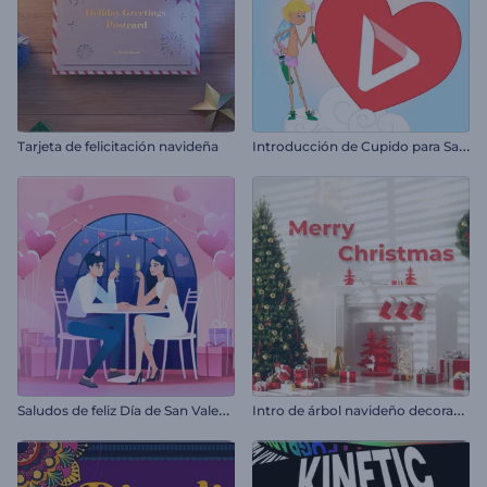
I
ntroducción de Cupido para San Valentín
Tarjeta de felicitación navideña
S
aludos de feliz Día de San Valentín
I
ntro de árbol navideño decorado