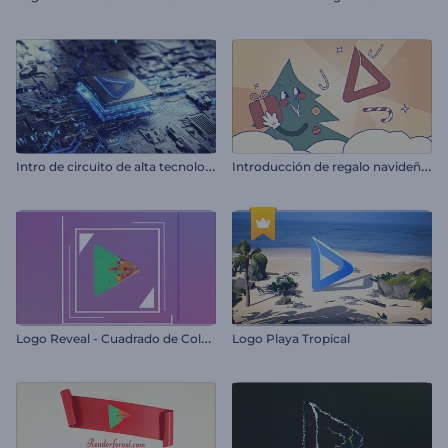
I
ntro de circuito de alta tecnología
I
ntroducción de regalo navideño de dibujos animados
L
ogo Reveal - Cuadrado de Colores
Logo Playa Tropical