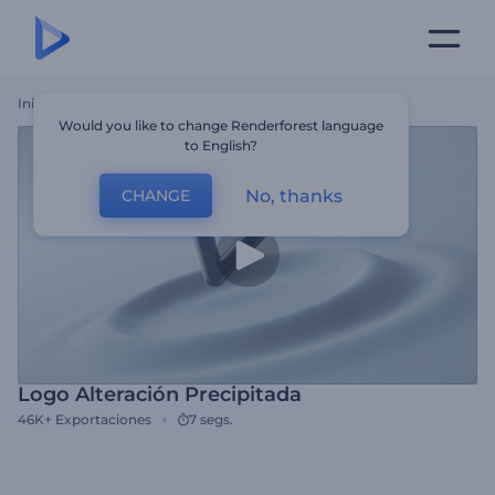
Inicio
Plantillas
Logo Alteración Precipitada
Would you like to change Renderforest language
to English?
No, thanks
CHANGE
Logo Alteración Precipitada
46K+
Exportaciones
7 segs.