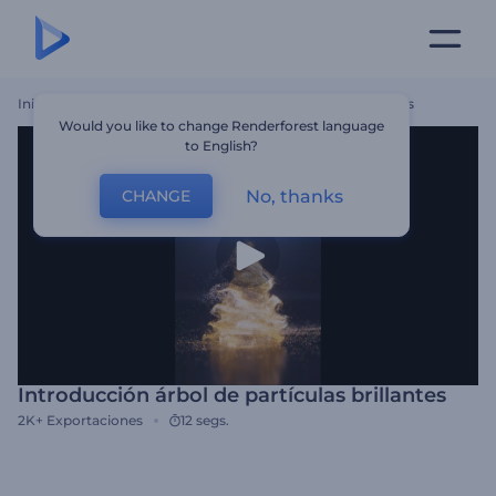
Inicio
Plantillas
Introducción Árbol De Partículas Brillantes
Would you like to change Renderforest language
to English?
No, thanks
CHANGE
Introducción árbol de partículas brillantes
2K+
Exportaciones
12 segs.