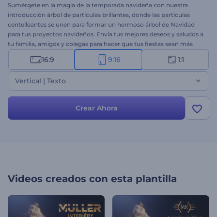
Sumérgete en la magia de la temporada navideña con nuestra
introducción árbol de partículas brillantes, donde las partículas
centelleantes se unen para formar un hermoso árbol de Navidad
para tus proyectos navideños. Envía tus mejores deseos y saludos a
tu familia, amigos y colegas para hacer que tus fiestas sean más
brillantes y alegres. Escribe tus textos emotivos, carga tu logotipo y
16:9
9:16
1:1
añade música festiva de fondo para un mensaje de video navideño
único. Perfectamente adecuado para introducciones navideñas,
Vertical | Texto
saludos en video, invitaciones a fiestas de Navidad y muchos otros
proyectos. ¡Pruébalo ahora!
Crear Ahora
Videos creados con esta plantilla