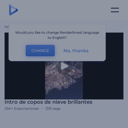
Inicio
Plantillas
Intro De Copos De Nieve Brillantes
Would you like to change Renderforest language
to English?
No, thanks
CHANGE
Intro de copos de nieve brillantes
25K+
Exportaciones
15 segs.