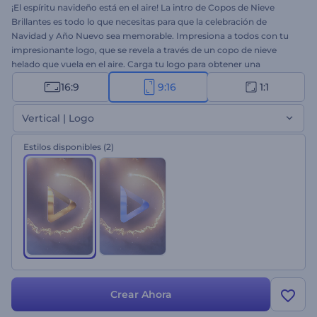
¡El espíritu navideño está en el aire! La intro de Copos de Nieve
Brillantes es todo lo que necesitas para que la celebración de
Navidad y Año Nuevo sea memorable. Impresiona a todos con tu
impresionante logo, que se revela a través de un copo de nieve
helado que vuela en el aire. Carga tu logo para obtener una
animación de video de alta resolución con solo un par de clics. Es
16:9
9:16
1:1
perfecto para intros festivas, comerciales de televisión navideños,
aperturas de presentaciones y muchos más proyectos creativos.
Vertical | Logo
¡Pruébalo ahora!
Estilos disponibles
(2)
Crear Ahora