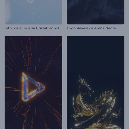
I
ntro de Tubos de Cristal Tecnológicos
Logo Reveal de Arena Negra