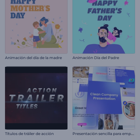
Animación del día de la madre
Animación Día del Padre
P
resentación sencilla para empresas
Títulos de tráiler de acción