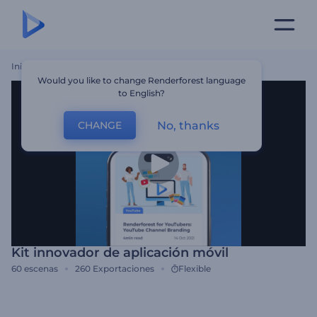
Inicio
Plantillas
Kit Innovador De Aplicación Móvil
Would you like to change Renderforest language
to English?
No, thanks
CHANGE
Kit innovador de aplicación móvil
60
escenas
260
Exportaciones
Flexible