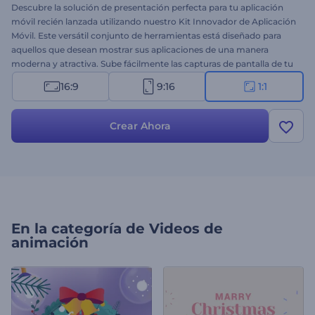
Descubre la solución de presentación perfecta para tu aplicación
móvil recién lanzada utilizando nuestro Kit Innovador de Aplicación
Móvil. Este versátil conjunto de herramientas está diseñado para
aquellos que desean mostrar sus aplicaciones de una manera
moderna y atractiva. Sube fácilmente las capturas de pantalla de tu
aplicación, escribe las funcionalidades clave y presenta tus
16:9
9:16
1:1
aplicaciones desde diferentes ángulos y vistas. Perfecto para
promociones de aplicaciones, presentaciones de nuevas funciones,
anuncios de lanzamientos de aplicaciones y muchos otros
Crear Ahora
proyectos. ¡Pruébalo ahora!
En la categoría de
Videos de
animación