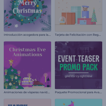
I
ntroducción acogedora para la Nochevieja
T
arjeta de Felicitación con Regalos de Navidad
A
nimaciones de vísperas navideñas
P
aquete Promocional para Avances de Eventos