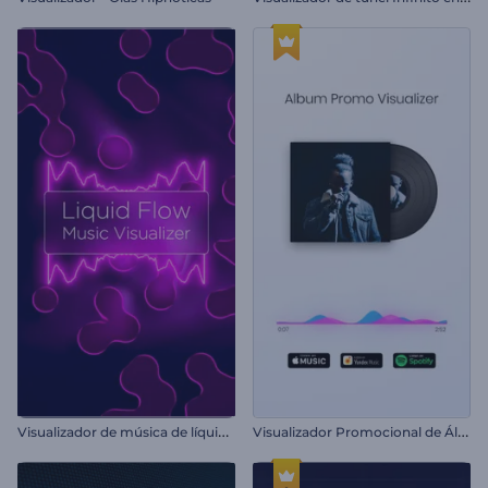
V
isualizador de música de líquido en movimiento
V
isualizador Promocional de Álbum