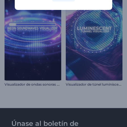
V
isualizador de ondas sonoras neón
V
isualizador de túnel luminiscente
Únase al boletín de