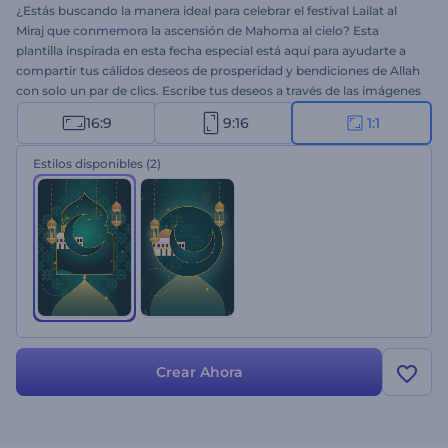
¿Estás buscando la manera ideal para celebrar el festival Lailat al
Miraj que conmemora la ascensión de Mahoma al cielo? Esta
plantilla inspirada en esta fecha especial está aquí para ayudarte a
compartir tus cálidos deseos de prosperidad y bendiciones de Allah
con solo un par de clics. Escribe tus deseos a través de las imágenes
animadas de Lailat al Miraj, carga tu logo y espera unos minutos
16:9
9:16
1:1
para obtener un video animado. Es perfecto para enviar saludos por
Lailat al Miraj, enviar invitaciones a celebraciones y mucho más.
Estilos disponibles
(2)
¡Pruébalo ahora!
Crear Ahora