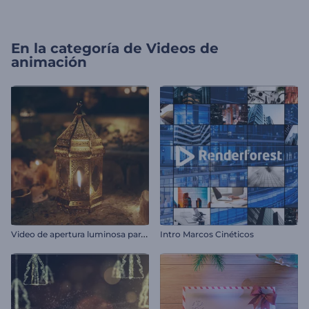
En la categoría de
Videos de
animación
V
ideo de apertura luminosa para Ramadán
Intro Marcos Cinéticos