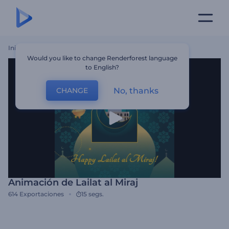
Inicio
Plantillas
Animación De Lailat Al Miraj
Would you like to change Renderforest language
to English?
No, thanks
CHANGE
Animación de Lailat al Miraj
614
Exportaciones
15 segs.