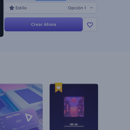
que desean mejorar su presencia musical.
Estilo
Opción 1
¡Pruébalo ahora!
Crear Ahora