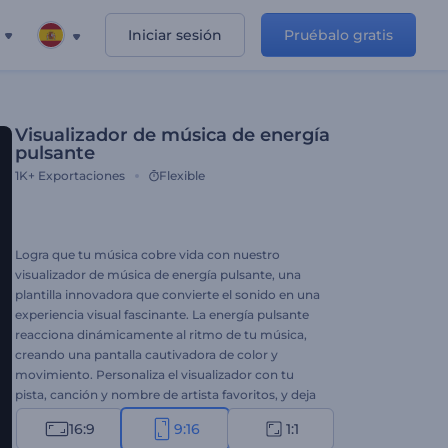
Iniciar sesión
Pruébalo gratis
Visualizador de música de energía
pulsante
1K+
Exportaciones
Flexible
Logra que tu música cobre vida con nuestro
visualizador de música de energía pulsante, una
plantilla innovadora que convierte el sonido en una
experiencia visual fascinante. La energía pulsante
reacciona dinámicamente al ritmo de tu música,
creando una pantalla cautivadora de color y
movimiento. Personaliza el visualizador con tu
pista, canción y nombre de artista favoritos, y deja
que la energía pulsante le dé vida a tu música. Es
16:9
9:16
1:1
ideal para Djs, productores musicales o músicos