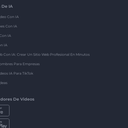
 De IA
deo Con IA
nes Con IA
 Con IA
on IA
b Con IA: Crear Un Sitio Web Profesional En Minutos
ombres Para Empresas
deos IA Para TikTok
deas
dores De Videos