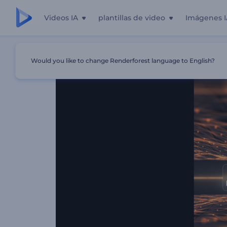
Videos IA
plantillas de video
Imágenes I
Inicio
Plantillas
Visualizador De Música De Energía Pul
Would you like to change Renderforest language to English?