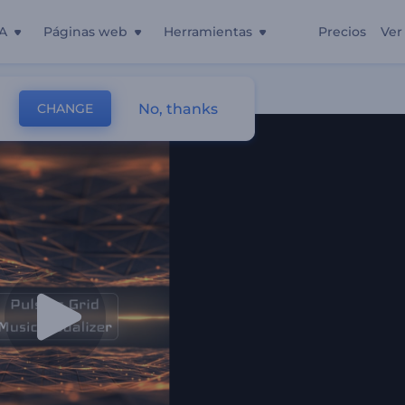
A
Páginas web
Herramientas
Precios
Ver
sante
No, thanks
CHANGE