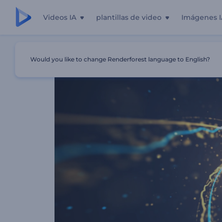
Videos IA
plantillas de video
Imágenes I
Inicio
Plantillas
Logo Twist De Huellas De Luces
Would you like to change Renderforest language to English?