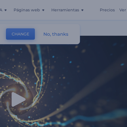
A
Páginas web
Herramientas
Precios
Ver
No, thanks
CHANGE