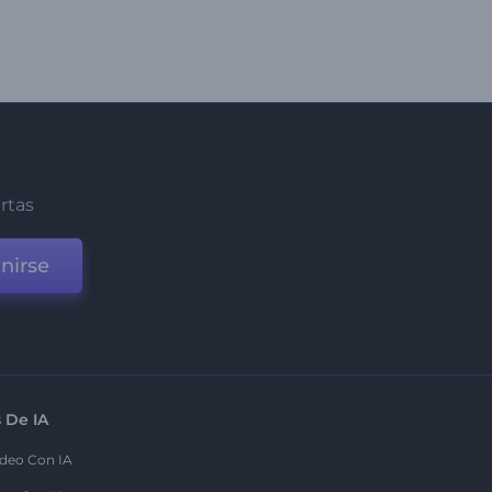
ertas
nirse
 De IA
deo Con IA