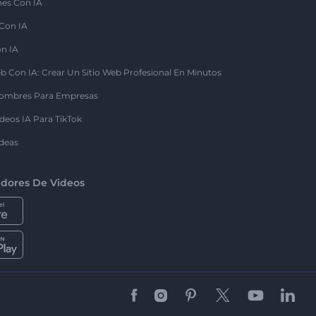
nes Con IA
 Con IA
on IA
b Con IA: Crear Un Sitio Web Profesional En Minutos
ombres Para Empresas
deos IA Para TikTok
deas
dores De Videos