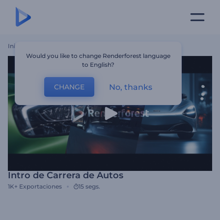
Inicio
Plantillas
Intro De Carrera De Autos
Would you like to change Renderforest language
to English?
No, thanks
CHANGE
Intro de Carrera de Autos
1K+
Exportaciones
15 segs.