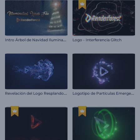
I
ntro Árbol de Navidad Iluminado
Logo - Interferencia Glitch
R
evelación del Logo Resplandor Absoluto
L
ogotipo de Partículas Emergentes