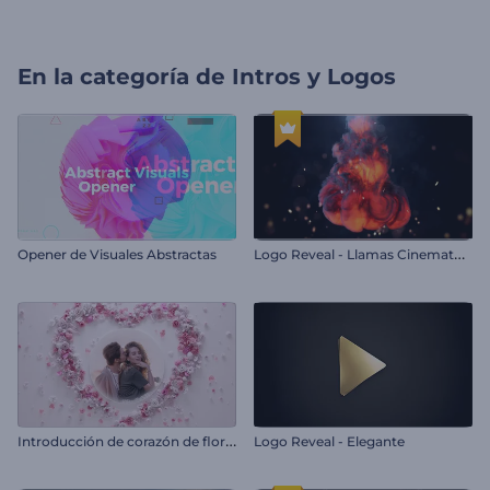
En la categoría de
Intros y Logos
L
ogo Reveal - Llamas Cinematográficas
Opener de Visuales Abstractas
I
ntroducción de corazón de flores para San Valentín
Logo Reveal - Elegante