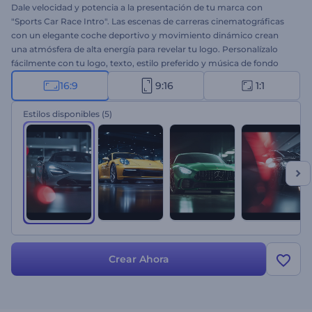
Dale velocidad y potencia a la presentación de tu marca con
"Sports Car Race Intro". Las escenas de carreras cinematográficas
con un elegante coche deportivo y movimiento dinámico crean
una atmósfera de alta energía para revelar tu logo. Personalízalo
fácilmente con tu logo, texto, estilo preferido y música de fondo
según las necesidades de tu proyecto. Perfecto para contenido de
16:9
9:16
1:1
carreras, anuncios automotrices, intros de juegos y presentaciones
vibrantes. ¡Créalo ahora y deja que tu marca corra con estilo!
Estilos disponibles
(5)
Crear Ahora