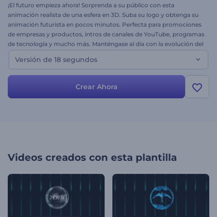
¡El futuro empieza ahora! Sorprenda a su público con esta
animación realista de una esfera en 3D. Suba su logo y obtenga su
animación futurista en pocos minutos. Perfecta para promociones
de empresas y productos, intros de canales de YouTube, programas
de tecnología y mucho más. Manténgase al día con la evolución del
mundo de la tecnología con el 'Logo - Esfera Futurista'. ¡Pruébelo
Versión de 18 segundos
ahora!
Crear Ahora
Videos creados con esta plantilla