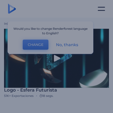
Inicio
Plantillas
Logo - Esfera Futurista
Would you like to change Renderforest language
to English?
No, thanks
CHANGE
Logo - Esfera Futurista
51K+
Exportaciones
18 segs.