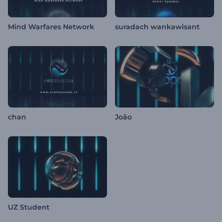
Mind Warfares Network
suradach wankawisant
chan
João
UZ Student