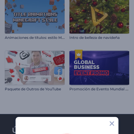
A
nimaciones de títulos: estilo Minecraft
Intro de belleza de navideña
P
romoción de Evento Mundial de Negocios
Paquete de Outros de YouTube
Únase al boletín de