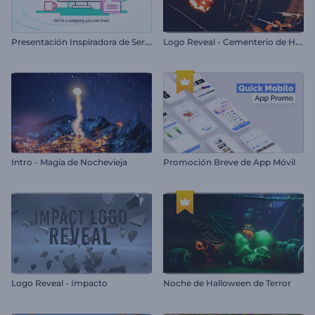
P
resentación Inspiradora de Servicio o Empresa
L
ogo Reveal - Cementerio de Halloween
Intro - Magia de Nochevieja
Promoción Breve de App Móvil
Logo Reveal - Impacto
Noche de Halloween de Terror