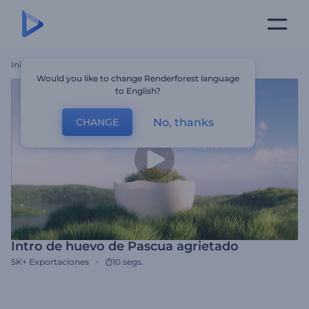
Inicio
Plantillas
Intro De Huevo De Pascua Agrietado
Would you like to change Renderforest language
to English?
No, thanks
CHANGE
Intro de huevo de Pascua agrietado
5K+
Exportaciones
10 segs.