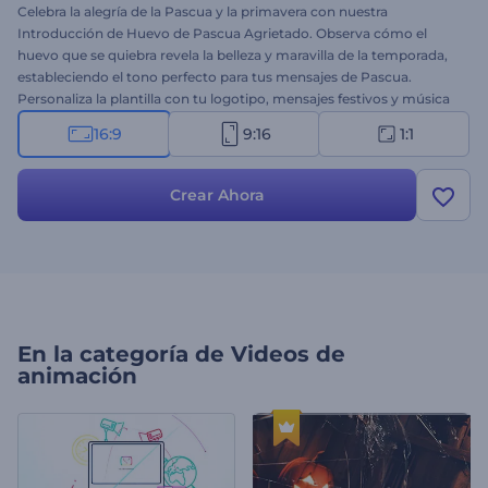
Celebra la alegría de la Pascua y la primavera con nuestra
Introducción de Huevo de Pascua Agrietado. Observa cómo el
huevo que se quiebra revela la belleza y maravilla de la temporada,
estableciendo el tono perfecto para tus mensajes de Pascua.
Personaliza la plantilla con tu logotipo, mensajes festivos y música
de fondo festiva para crear un video de Pascua único en minutos.
16:9
9:16
1:1
Ya sea que estés compartiendo saludos de Pascua con tus seres
queridos o promocionando ofertas estacionales, esta plantilla
añade un toque festivo a tu contenido. ¡Crea ahora y deja que la
Crear Ahora
alegría de la Pascua brille!
En la categoría de
Videos de
animación