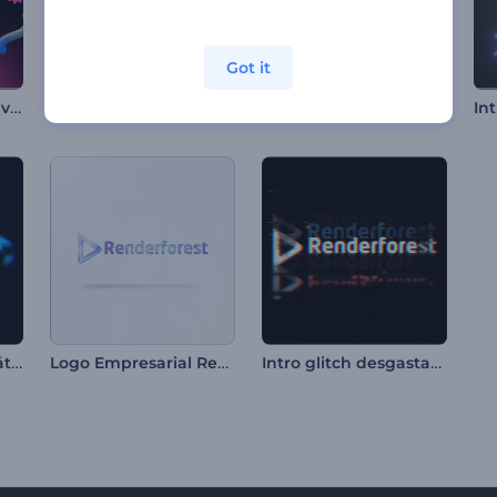
Got it
Opener de Navidad vibrante
Intro - Marcos de Fotos en Mosaico
Opener de noticias globales
Logo Reveal - Cromático
Logo Empresarial Resplandeciente
Intro glitch desgastado