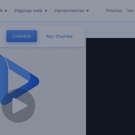
A
Páginas web
Herramientas
Precios
Ver
No, thanks
CHANGE