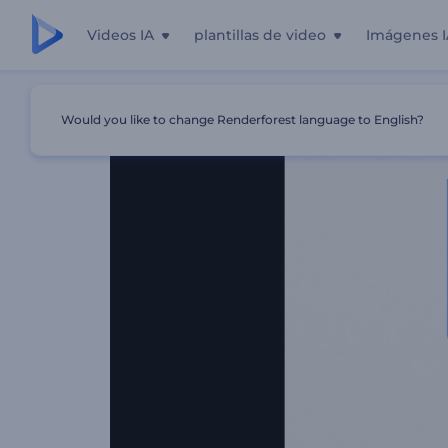
Videos IA
plantillas de video
Imágenes I
Inicio
Plantillas
Logo Reveal - Minimalista
Would you like to change Renderforest language to English?