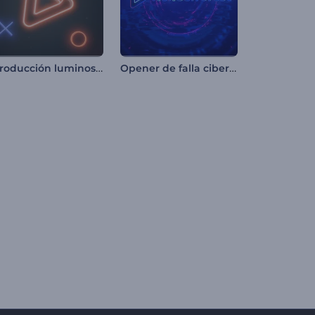
Introducción luminosa para videojuegos
Opener de falla cibernética