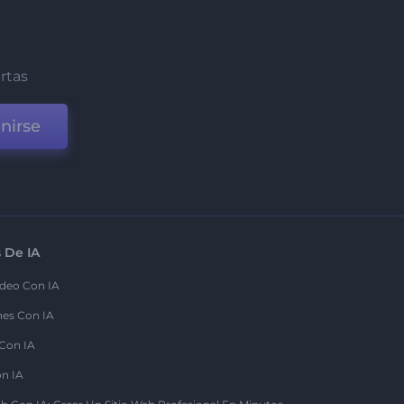
ertas
nirse
 De IA
deo Con IA
nes Con IA
 Con IA
on IA