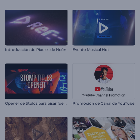
Introducción de Píxeles de Neón
Evento Musical Hot
O
pener de títulos para pisar fuerte
Promoción de Canal de YouTube