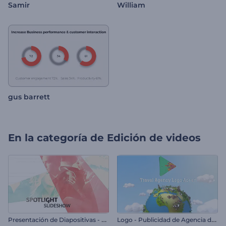
Samir
William
gus barrett
En la categoría de
Edición de videos
P
resentación de Diapositivas - Enfoque
L
ogo - Publicidad de Agencia de Viajes