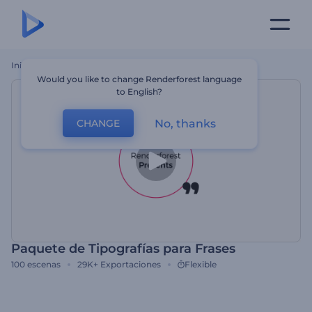
Inicio
Plantillas
Paquete De Tipografías Para Frases
Would you like to change Renderforest language
to English?
No, thanks
CHANGE
Paquete de Tipografías para Frases
100
escenas
29K+
Exportaciones
Flexible