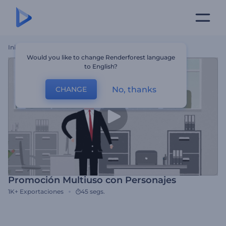
Inicio
Plantillas
Promoción Multiuso Con Personajes
Would you like to change Renderforest language
to English?
No, thanks
CHANGE
Promoción Multiuso con Personajes
1K+
Exportaciones
45 segs.