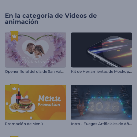
En la categoría de
Videos de
animación
O
pener floral del día de San Valentín
K
it de Herramientas de Mockups de Teléfonos
I
ntro - Fuegos Artificiales de Año Nuevo de Rendy
Promoción de Menú