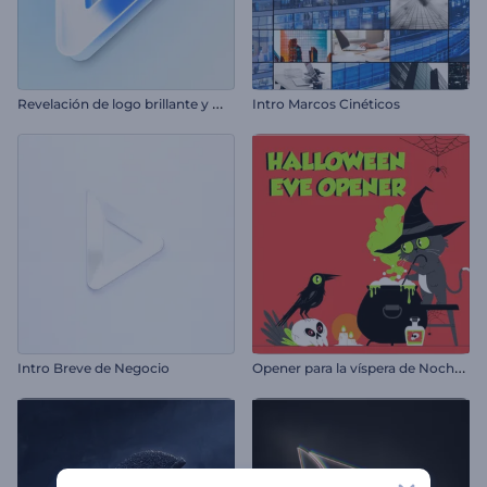
R
evelación de logo brillante y minimalista
Intro Marcos Cinéticos
O
pener para la víspera de Noche de Brujas
Intro Breve de Negocio