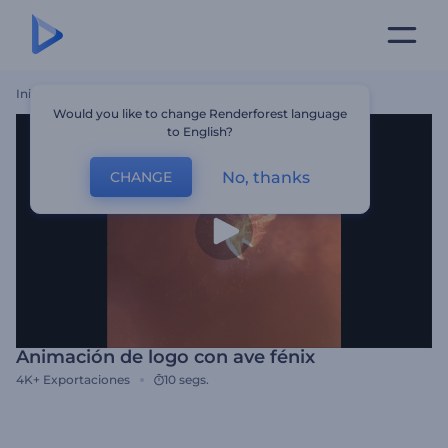
Inicio
Plantillas
Animación De Logo Con Ave Fénix
Would you like to change Renderforest language
to English?
No, thanks
CHANGE
Animación de logo con ave fénix
4K+
Exportaciones
10 segs.