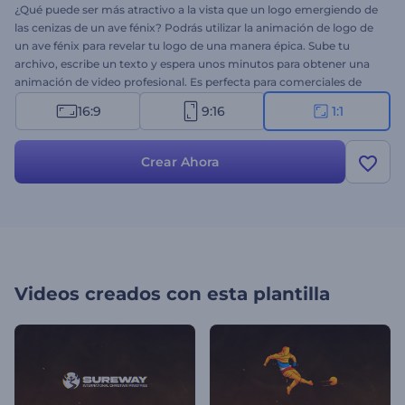
¿Qué puede ser más atractivo a la vista que un logo emergiendo de
las cenizas de un ave fénix? Podrás utilizar la animación de logo de
un ave fénix para revelar tu logo de una manera épica. Sube tu
archivo, escribe un texto y espera unos minutos para obtener una
animación de video profesional. Es perfecta para comerciales de
televisión, presentaciones de empresas, introducción para canales,
16:9
9:16
1:1
opener de presentaciones y para muchos otros usos. Con esta
animación podrás experimentar el honor de tener una imagen de
marca fuerte y que esta se asocie a cualquiera de tus proyectos.
Crear Ahora
Videos creados con esta plantilla