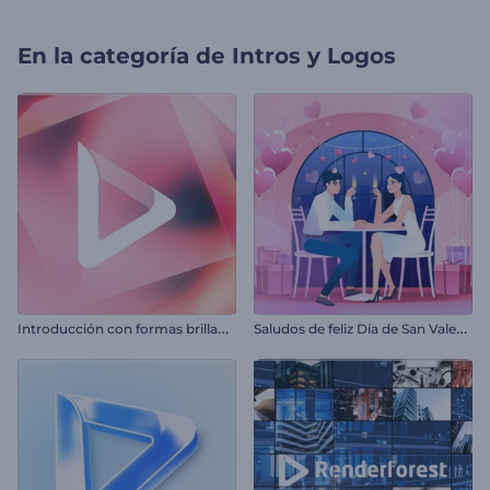
En la categoría de
Intros y Logos
I
ntroducción con formas brillantes
S
aludos de feliz Día de San Valentín