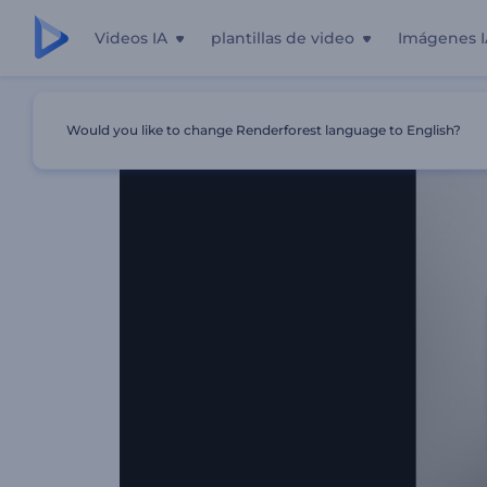
Videos IA
plantillas de video
Imágenes I
Inicio
Plantillas
Logo Reveal - Plástico
Would you like to change Renderforest language to English?