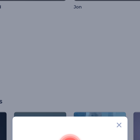
d
Jon
s