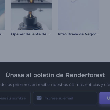
Introducción floreciente para el Año Nuevo Chino
Opener de lente de microscopio
Intro Breve de Negocio
Únase al boletín de Renderforest
de los primeros en recibir nuestras últimas noticias y of
U