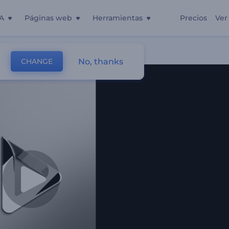
A
Páginas web
Herramientas
Precios
Ver
No, thanks
CHANGE