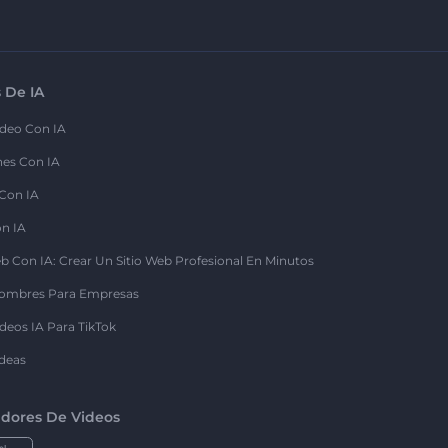
 De IA
deo Con IA
nes Con IA
 Con IA
on IA
b Con IA: Crear Un Sitio Web Profesional En Minutos
ombres Para Empresas
deos IA Para TikTok
deas
dores De Videos